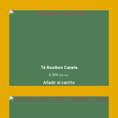
Té Rooibos Canela
4,90
€
IVA inc.
Añadir al carrito