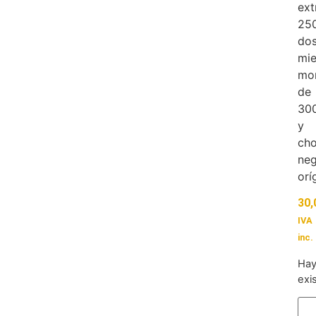
ext
250
do
mie
mon
de
30
y
cho
ne
orí
30,
IVA
inc.
Ha
exi