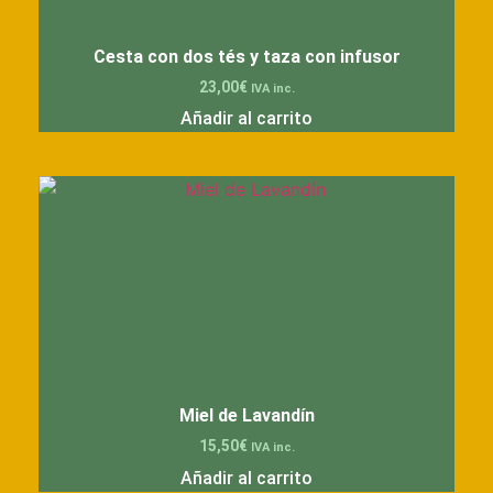
Cesta con dos tés y taza con infusor
23,00
€
IVA inc.
Añadir al carrito
Miel de Lavandín
15,50
€
IVA inc.
Añadir al carrito