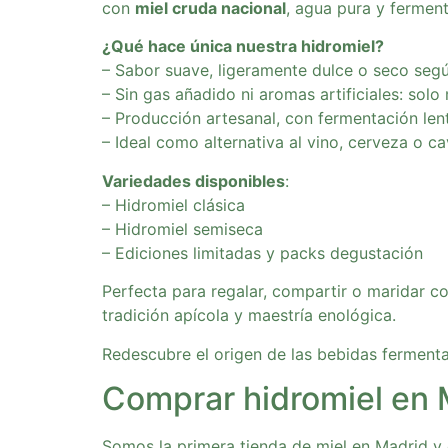
con
miel cruda nacional
, agua pura y ferment
¿Qué hace única nuestra hidromiel?
– Sabor suave, ligeramente dulce o seco segú
– Sin gas añadido ni aromas artificiales: solo
– Producción artesanal, con fermentación len
– Ideal como alternativa al vino, cerveza o c
Variedades disponibles
:
– Hidromiel clásica
– Hidromiel semiseca
– Ediciones limitadas y packs degustación
Perfecta para regalar, compartir o maridar c
tradición apícola y maestría enológica.
Redescubre el origen de las bebidas ferment
Comprar hidromiel en 
Somos la primera tienda de miel en Madrid y 