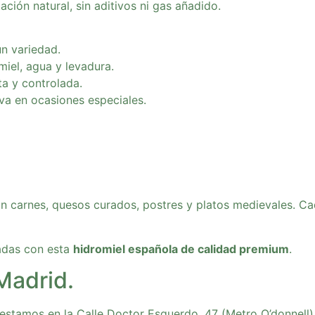
ación natural, sin aditivos ni gas añadido.
n variedad.
 miel, agua y levadura.
ta y controlada.
ava en ocasiones especiales.
on carnes, quesos curados, postres y platos medievales. Ca
adas con esta
hidromiel española de calidad premium
.
Madrid.
estamos en la Calle Doctor Esquerdo, 47 (Metro O’donnell)