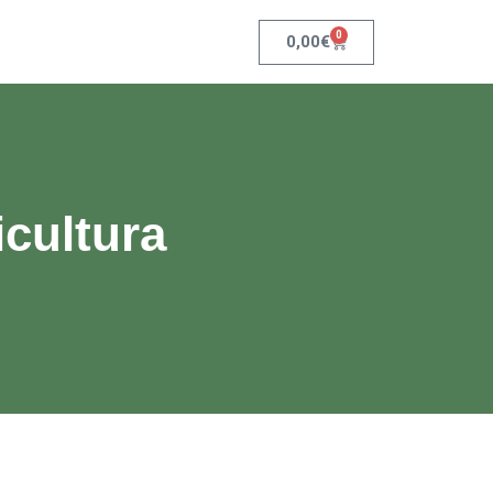
0
0,00
€
cultura