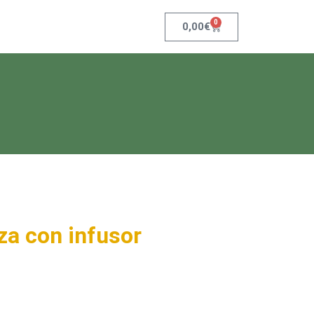
0
0,00
€
za con infusor