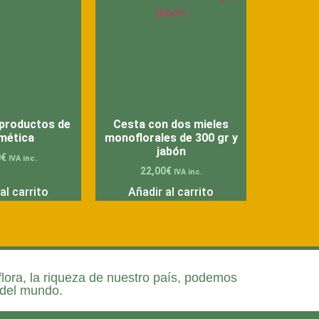
productos de
Cesta con dos mieles
mética
monoflorales de 300 gr y
jabón
0
€
IVA inc.
22,00
€
IVA inc.
al carrito
Añadir al carrito
lora, la riqueza de nuestro país, podemos
 del mundo.