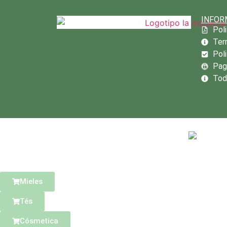
INFOR
Poli
Ter
Poli
Pag
Tod
Mieles
Tés
Cósmetica