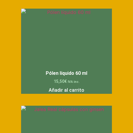
Pólen líquido 60 ml
15,50
€
IVA inc.
Añadir al carrito