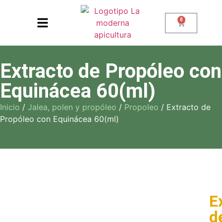
0
Extracto de Propóleo con
Equinácea 60(ml)
Inicio
/
Jalea, polen y propóleo
/
Propoleo
/ Extracto de
Propóleo con Equinácea 60(ml)
E
d