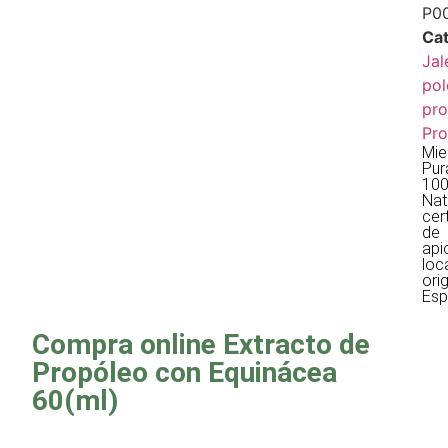
P0
Cat
Jal
pol
pro
Pro
Mie
Pur
10
Nat
cer
de
api
loc
ori
Esp
Compra online Extracto de
Propóleo con Equinácea
60(ml)