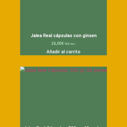
Jalea Real cápsulas con ginsen
26,00
€
IVA inc.
Añadir al carrito