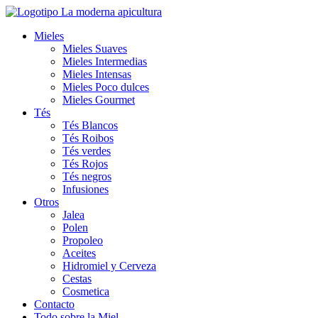
Ir
al
Mieles
contenido
Mieles Suaves
Mieles Intermedias
Mieles Intensas
Mieles Poco dulces
Mieles Gourmet
Tés
Tés Blancos
Tés Roibos
Tés verdes
Tés Rojos
Tés negros
Infusiones
Otros
Jalea
Polen
Propoleo
Aceites
Hidromiel y Cerveza
Cestas
Cosmetica
Contacto
Todo sobre la Miel