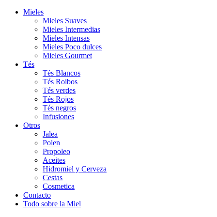
Mieles
Mieles Suaves
Mieles Intermedias
Mieles Intensas
Mieles Poco dulces
Mieles Gourmet
Tés
Tés Blancos
Tés Roibos
Tés verdes
Tés Rojos
Tés negros
Infusiones
Otros
Jalea
Polen
Propoleo
Aceites
Hidromiel y Cerveza
Cestas
Cosmetica
Contacto
Todo sobre la Miel