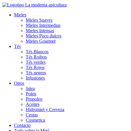
Ir
al
Mieles
contenido
Mieles Suaves
Mieles Intermedias
Mieles Intensas
Mieles Poco dulces
Mieles Gourmet
Tés
Tés Blancos
Tés Roibos
Tés verdes
Tés Rojos
Tés negros
Infusiones
Otros
Jalea
Polen
Propoleo
Aceites
Hidromiel y Cerveza
Cestas
Cosmetica
Contacto
Todo sobre la Miel