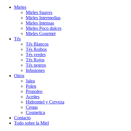
Mieles
Mieles Suaves
Mieles Intermedias
Mieles Intensas
Mieles Poco dulces
Mieles Gourmet
Tés
Tés Blancos
Tés Roibos
Tés verdes
Tés Rojos
Tés negros
Infusiones
Otros
Jalea
Polen
Propoleo
Aceites
Hidromiel y Cerveza
Cestas
Cosmetica
Contacto
Todo sobre la Miel