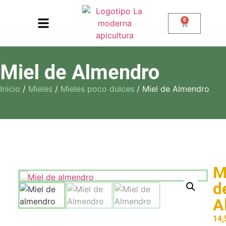
0
Miel de Almendro
Inicio
/
Mieles
/
Mieles poco dulces
/ Miel de Almendro
M
d
A
14,