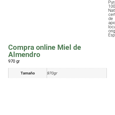
Pur
10
Nat
cer
de
api
loc
ori
Esp
Compra online Miel de
Almendro
970 gr
Tamaño
970gr