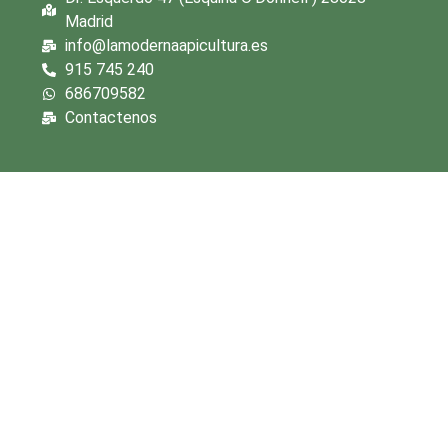
Madrid
info@lamodernaapicultura.es
915 745 240
686709582
Contactenos