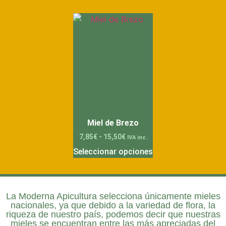
Miel de Brezo
7,85
€
-
15,50
€
IVA inc.
Seleccionar opciones
La
Moderna Apicultura
selecciona únicamente mieles
nacionales, ya que debido a la variedad de flora, la
riqueza de nuestro país, podemos decir que nuestras
mieles se encuentran entre las más apreciadas del