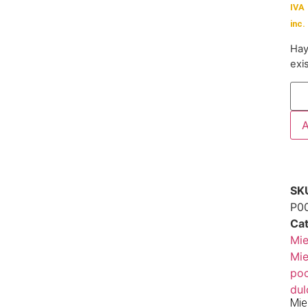
IVA
inc.
Ha
exi
A
SK
P0
Cat
Mie
Mie
po
dul
Mie