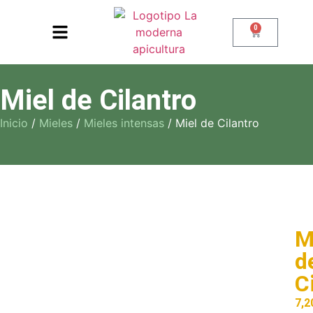
0
Miel de Cilantro
Inicio
/
Mieles
/
Mieles intensas
/ Miel de Cilantro
M
d
C
7,2