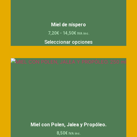
Miel de níspero
7,20
€
-
14,50
€
IVA inc.
Seleccionar opciones
Miel con Polen, Jalea y Propóleo.
8,50
€
IVA inc.