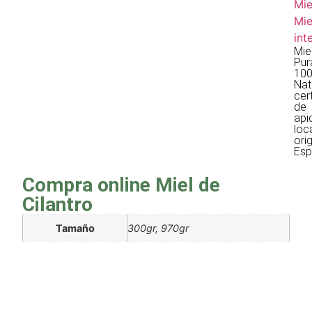
Mie
Mie
int
Mie
Pur
10
Nat
cer
de
api
loc
ori
Esp
Compra online Miel de
Cilantro
Tamaño
300gr, 970gr