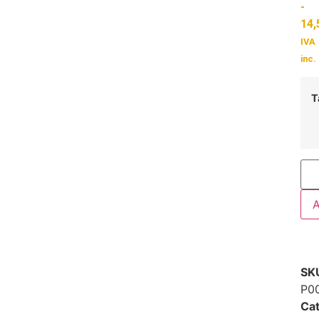
-
14,
IVA
inc.
T
A
SK
P0
Cat