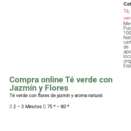
Cat
Té
ver
Mie
Pur
10
Nat
cer
de
api
loc
ori
Esp
Compra online Té verde con
Jazmín y Flores
Té verde con flores de jazmín y aroma natural.
 2 – 3 Minutos  75 º – 80 º