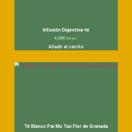
Infusión Digestiva-té
4,00
€
IVA inc.
Añadir al carrito
Té Blanco Pai Mu Tan Flor de Granada