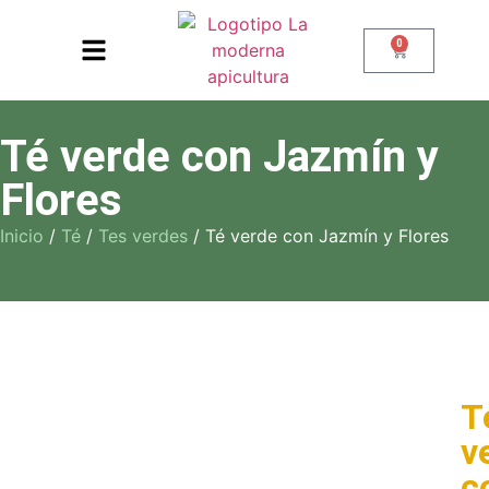
0
Té verde con Jazmín y
Flores
Inicio
/
Té
/
Tes verdes
/ Té verde con Jazmín y Flores
T
v
c