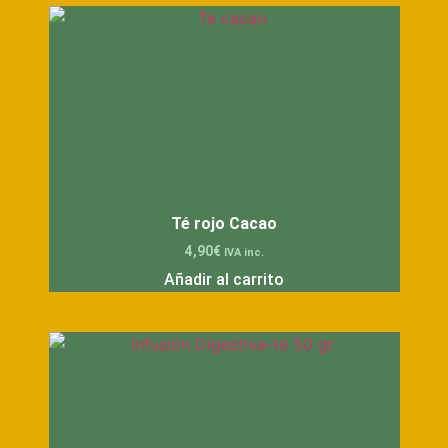
Té rojo Cacao
4,90
€
IVA inc.
Añadir al carrito