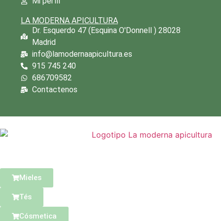
Mi perfil
LA MODERNA APICULTURA
Dr. Esquerdo 47 (Esquina O'Donnell ) 28028
Madrid
info@lamodernaapicultura.es
915 745 240
686709582
Contactenos
Mieles
Tés
Cósmetica