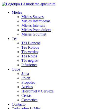
Ir
al
Mieles
contenido
Mieles Suaves
Mieles Intermedias
Mieles Intensas
Mieles Poco dulces
Mieles Gourmet
Tés
Tés Blancos
Tés Roibos
Tés verdes
Tés Rojos
Tés negros
Infusiones
Otros
Jalea
Polen
Propoleo
Aceites
Hidromiel y Cerveza
Cestas
Cosmetica
Contacto
Todo sobre la Miel