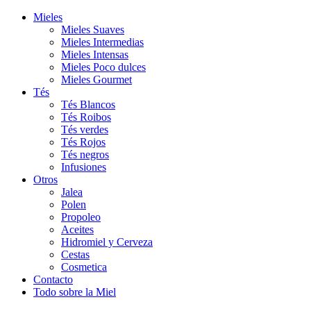
Mieles
Mieles Suaves
Mieles Intermedias
Mieles Intensas
Mieles Poco dulces
Mieles Gourmet
Tés
Tés Blancos
Tés Roibos
Tés verdes
Tés Rojos
Tés negros
Infusiones
Otros
Jalea
Polen
Propoleo
Aceites
Hidromiel y Cerveza
Cestas
Cosmetica
Contacto
Todo sobre la Miel