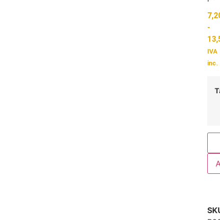
7,2
-
13,
IVA
inc.
T
A
SK