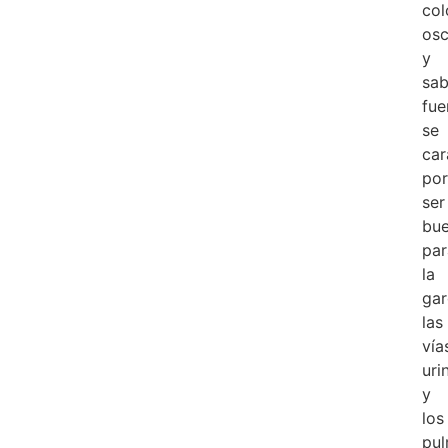
col
osc
y
sab
fue
se
car
por
ser
bu
par
la
gar
las
vía
uri
y
los
pul