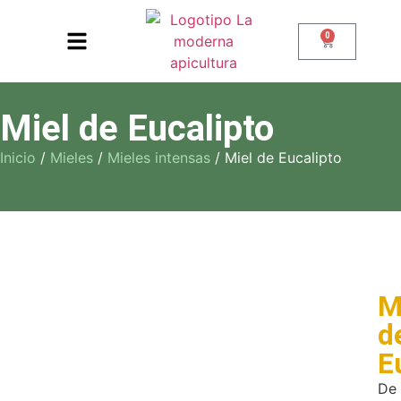
0
Miel de Eucalipto
Inicio
/
Mieles
/
Mieles intensas
/ Miel de Eucalipto
M
d
E
De