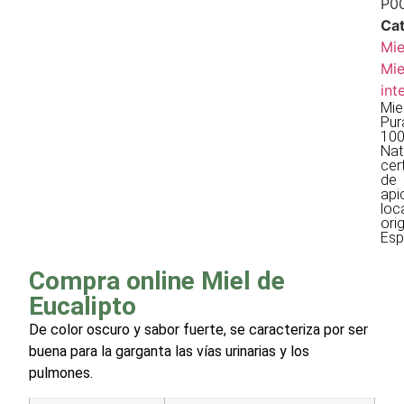
P0
Cat
Mie
Mie
int
Mie
Pur
10
Nat
cer
de
api
loc
ori
Esp
Compra online Miel de
Eucalipto
De color oscuro y sabor fuerte, se caracteriza por ser
buena para la garganta las vías urinarias y los
pulmones.