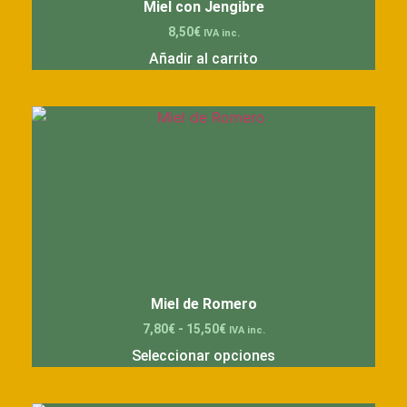
Miel con Jengibre
8,50
€
IVA inc.
Añadir al carrito
Miel de Romero
7,80
€
-
15,50
€
IVA inc.
Seleccionar opciones