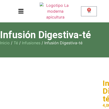
0
Infusión Digestiva-té
Inicio
/
Té
/
Infusiones
/ Infusión Digestiva-té
I
D
t
4,0