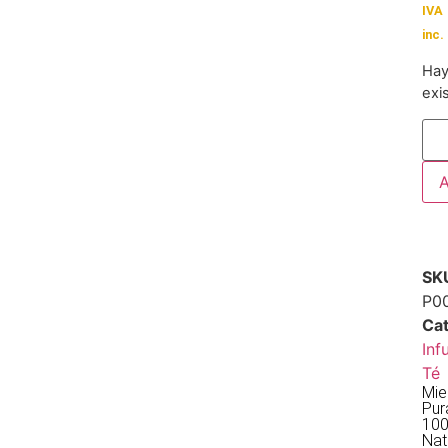
IVA
inc.
Ha
exi
A
SK
P0
Cat
Inf
Té
Mie
Pur
10
Nat