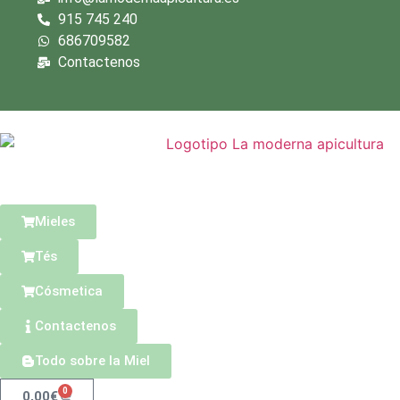
915 745 240
686709582
Contactenos
Mieles
Tés
Cósmetica
Contactenos
Todo sobre la Miel
0
0,00
€